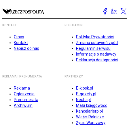
KONTAKT
REGULAMIN
O nas
Polityka Prywatności
Kontakt
Zmiana ustawień zgód
Napisz do nas
Regulamin serwisu
Informacje o nadawcy
Deklaracja dostępności
REKLAMA I PRENUMERATA
PARTNERZY
Reklama
E-kiosk.pl
Ogłoszenia
E-gazety.pl
Prenumerata
Nexto.pl
Archiwum
Mała księgowość
Kancelarierp.pl
Wieści Rolnicze
Życie Warszawy