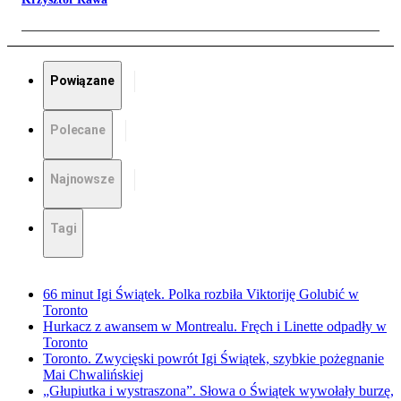
Powiązane
Polecane
Najnowsze
Tagi
66 minut Igi Świątek. Polka rozbiła Viktoriję Golubić w
Toronto
Hurkacz z awansem w Montrealu. Fręch i Linette odpadły w
Toronto
Toronto. Zwycięski powrót Igi Świątek, szybkie pożegnanie
Mai Chwalińskiej
„Głupiutka i wystraszona”. Słowa o Świątek wywołały burzę,