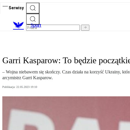
Serwisy
S
port
Garri Kasparow: To będzie początk
– Wojna niebawem się skończy. Czas działa na korzyść Ukrainy, któr
arcymistrz Garri Kasparow.
Publikacja:
22.05.2023 19:10