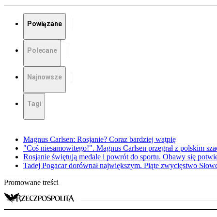
Powiązane
Polecane
Najnowsze
Tagi
Magnus Carlsen: Rosjanie? Coraz bardziej wątpię
"Coś niesamowitego!". Magnus Carlsen przegrał z polskim sza
Rosjanie świętują medale i powrót do sportu. Obawy się potwie
Tadej Pogacar dorównał największym. Piąte zwycięstwo Słow
Promowane treści