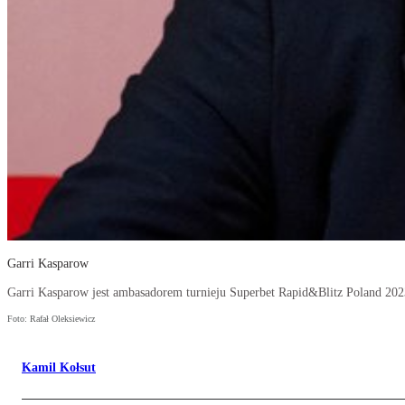
Garri Kasparow
Garri Kasparow jest ambasadorem turnieju Superbet Rapid&Blitz Poland 202
Foto: Rafał Oleksiewicz
Kamil Kołsut