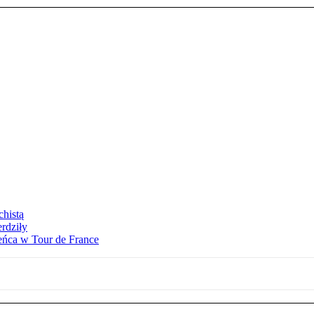
chistą
rdziły
eńca w Tour de France