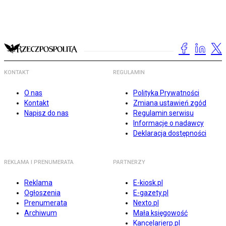
KONTAKT
REGULAMIN
O nas
Polityka Prywatności
Kontakt
Zmiana ustawień zgód
Napisz do nas
Regulamin serwisu
Informacje o nadawcy
Deklaracja dostępności
REKLAMA I PRENUMERATA
PARTNERZY
Reklama
E-kiosk.pl
Ogłoszenia
E-gazety.pl
Prenumerata
Nexto.pl
Archiwum
Mała księgowość
Kancelarierp.pl