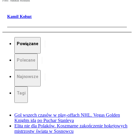
Foto: Natasza Mludzik
Kamil Kołsut
Powiązane
Polecane
Najnowsze
Tagi
Gol wszech czasów w play-offach NHL. Vegas Golden
Knights idą po Puchar Stanleya
Elita nie dla Polaków. Koszmarne zakończenie hokejowych
mistrzostw świata w Sosnowcu