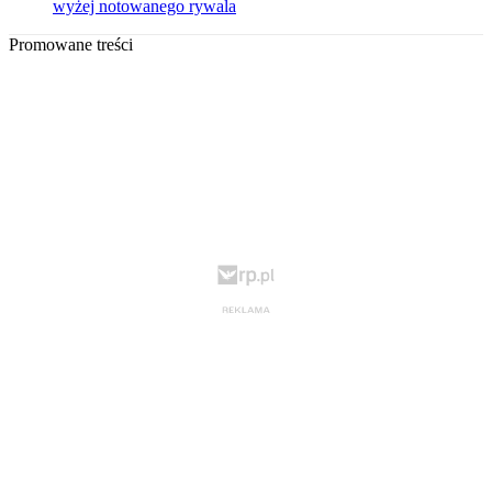
wyżej notowanego rywala
Promowane treści