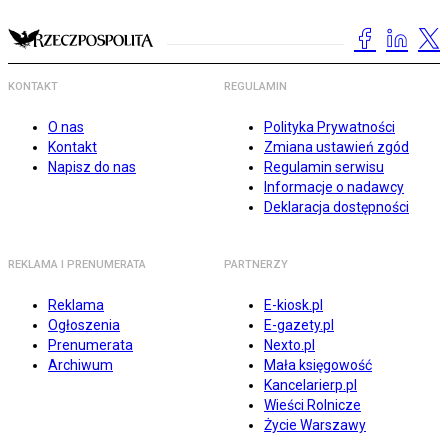
KONTAKT
REGULAMIN
O nas
Polityka Prywatności
Kontakt
Zmiana ustawień zgód
Napisz do nas
Regulamin serwisu
Informacje o nadawcy
Deklaracja dostępności
REKLAMA I PRENUMERATA
PARTNERZY
Reklama
E-kiosk.pl
Ogłoszenia
E-gazety.pl
Prenumerata
Nexto.pl
Archiwum
Mała księgowość
Kancelarierp.pl
Wieści Rolnicze
Życie Warszawy