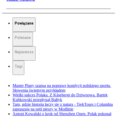
Powiązane
Polecane
Najnowsze
Tagi
Master Plany szansą na poprawę kondycji polskiego sportu.
Słowenia świetnym przykładem
Wielki sukces Polaka. Z Kåsebergi do Dziwnowa. Bartek
Kubkowski przepłynął Bałtyk
Tam, gdzie historia łączy się z naturą - TrekTours i Columbia
zapraszają na rajd pieszy w Modlinie
Antoni Kowalski o krok od Shenzhen Open. Polak pokonał