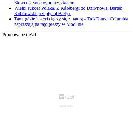
Słowenia świetnym przykładem
Wielki sukces Polaka. Z Kåsebergi do Dziwnowa. Bartek
Kubkowski przepłynął Bałtyk
Tam, gdzie historia łączy się z naturą - TrekTours i Columbia
zapraszają na rajd pieszy w Modlinie
Promowane treści