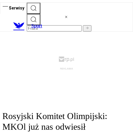
Serwisy
S
port
Rosyjski Komitet Olimpijski:
MKOl już nas odwiesił