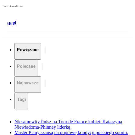
Foto: kremlin.ru
rp.pl
Powiązane
Polecane
Najnowsze
Tagi
Niesamowity finisz na Tour de France kobiet. Katarzyna
Niewiadoma-Phinney liderką
Master Plany szansą na poprawę kondycji polskiego sportu.