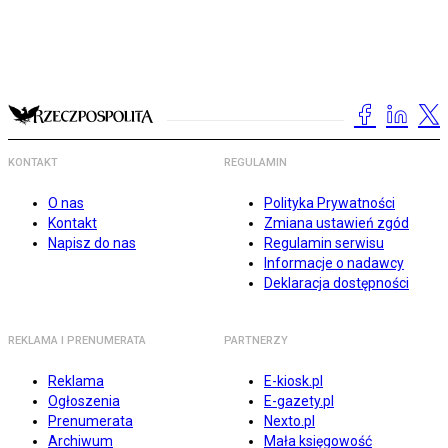
KONTAKT
REGULAMIN
O nas
Polityka Prywatności
Kontakt
Zmiana ustawień zgód
Napisz do nas
Regulamin serwisu
Informacje o nadawcy
Deklaracja dostępności
REKLAMA I PRENUMERATA
PARTNERZY
Reklama
E-kiosk.pl
Ogłoszenia
E-gazety.pl
Prenumerata
Nexto.pl
Archiwum
Mała księgowość