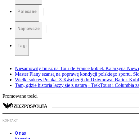
Polecane
Najnowsze
Tagi
Niesamowity finisz na Tour de France kobiet. Katarzyna Niew
Master Plany szansą na poprawę kondycji polskiego sportu. S
Wielki sukces Polaka. Z Kåsebergi do Dziwnowa. Bartek Kubk
Tam, gdzie historia łączy się z naturą - TrekTours i Columbia z
Promowane treści
KONTAKT
O nas