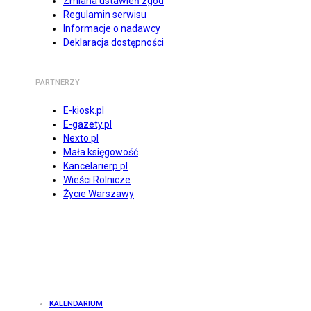
Zmiana ustawień zgód
Regulamin serwisu
Informacje o nadawcy
Deklaracja dostępności
PARTNERZY
E-kiosk.pl
E-gazety.pl
Nexto.pl
Mała księgowość
Kancelarierp.pl
Wieści Rolnicze
Życie Warszawy
KALENDARIUM