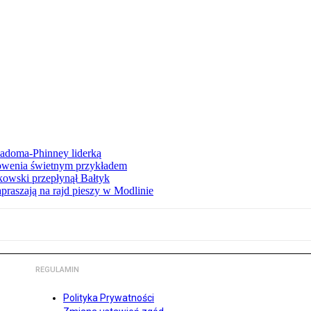
iadoma-Phinney liderką
łowenia świetnym przykładem
owski przepłynął Bałtyk
apraszają na rajd pieszy w Modlinie
REGULAMIN
Polityka Prywatności