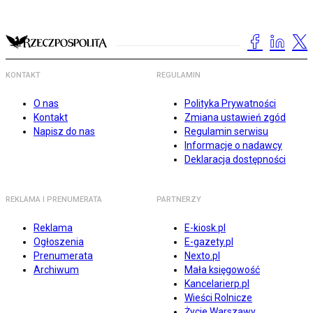
KONTAKT
REGULAMIN
O nas
Polityka Prywatności
Kontakt
Zmiana ustawień zgód
Napisz do nas
Regulamin serwisu
Informacje o nadawcy
Deklaracja dostępności
REKLAMA I PRENUMERATA
PARTNERZY
Reklama
E-kiosk.pl
Ogłoszenia
E-gazety.pl
Prenumerata
Nexto.pl
Archiwum
Mała księgowość
Kancelarierp.pl
Wieści Rolnicze
Życie Warszawy