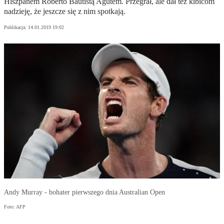
Hiszpanem Roberto Bautistą Agutem. Przegrał, ale dał też kibicom
nadzieję, że jeszcze się z nim spotkają.
Publikacja:
14.01.2019 19:02
Andy Murray - bohater pierwszego dnia Australian Open
Foto: AFP