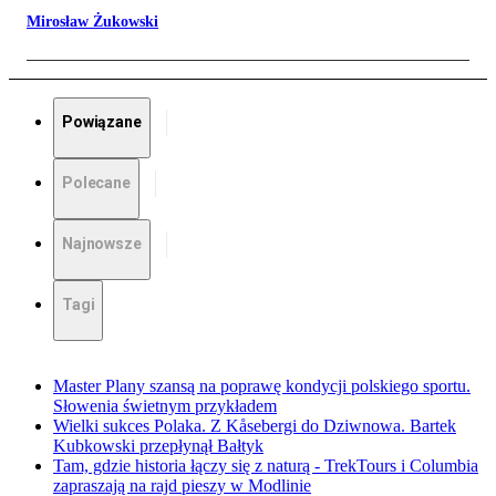
Mirosław Żukowski
Powiązane
Polecane
Najnowsze
Tagi
Master Plany szansą na poprawę kondycji polskiego sportu.
Słowenia świetnym przykładem
Wielki sukces Polaka. Z Kåsebergi do Dziwnowa. Bartek
Kubkowski przepłynął Bałtyk
Tam, gdzie historia łączy się z naturą - TrekTours i Columbia
zapraszają na rajd pieszy w Modlinie