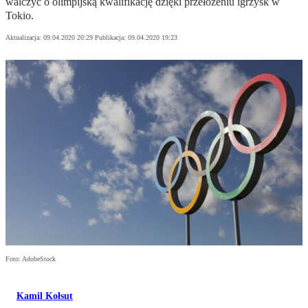
walczyć o olimpijską kwalifikację dzięki przełożeniu igrzysk w
Tokio.
Aktualizacja:
09.04.2020 20:29
Publikacja:
09.04.2020 19:23
Foto: AdobeStock
Kamil Kołsut