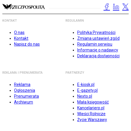
KONTAKT
REGULAMIN
O nas
Polityka Prywatności
Kontakt
Zmiana ustawień zgód
Napisz do nas
Regulamin serwisu
Informacje o nadawcy
Deklaracja dostępności
REKLAMA I PRENUMERATA
PARTNERZY
Reklama
E-kiosk.pl
Ogłoszenia
E-gazety.pl
Prenumerata
Nexto.pl
Archiwum
Mała księgowość
Kancelarierp.pl
Wieści Rolnicze
Życie Warszawy