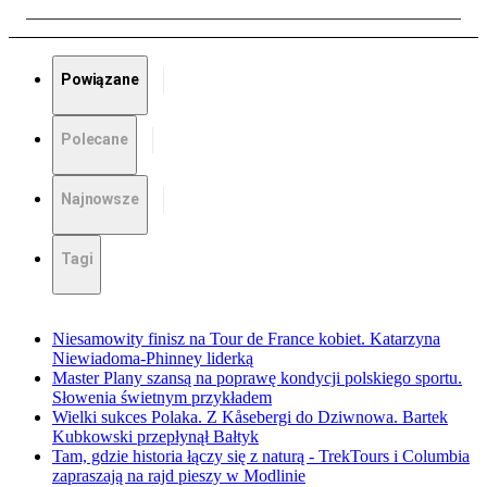
Powiązane
Polecane
Najnowsze
Tagi
Niesamowity finisz na Tour de France kobiet. Katarzyna
Niewiadoma-Phinney liderką
Master Plany szansą na poprawę kondycji polskiego sportu.
Słowenia świetnym przykładem
Wielki sukces Polaka. Z Kåsebergi do Dziwnowa. Bartek
Kubkowski przepłynął Bałtyk
Tam, gdzie historia łączy się z naturą - TrekTours i Columbia
zapraszają na rajd pieszy w Modlinie