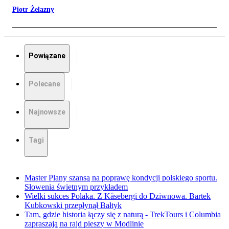
Piotr Żelazny
Powiązane
Polecane
Najnowsze
Tagi
Master Plany szansą na poprawę kondycji polskiego sportu.
Słowenia świetnym przykładem
Wielki sukces Polaka. Z Kåsebergi do Dziwnowa. Bartek
Kubkowski przepłynął Bałtyk
Tam, gdzie historia łączy się z naturą - TrekTours i Columbia
zapraszają na rajd pieszy w Modlinie