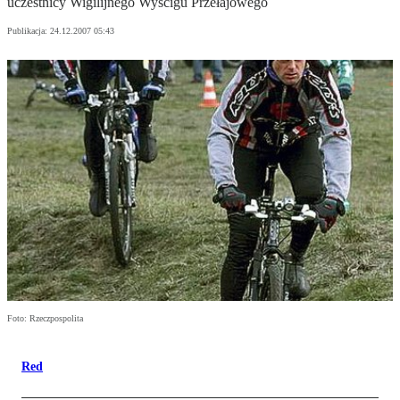
uczestnicy Wigilijnego Wyścigu Przełajowego
Publikacja:
24.12.2007 05:43
Foto: Rzeczpospolita
Red