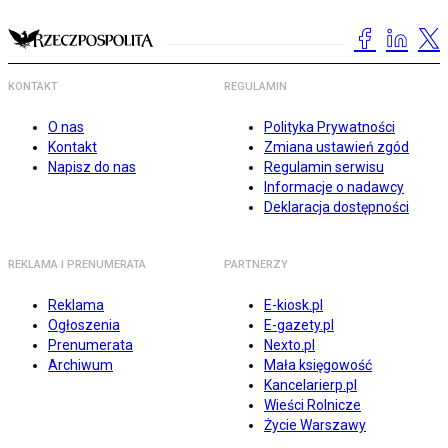
KONTAKT
REGULAMIN
O nas
Polityka Prywatności
Kontakt
Zmiana ustawień zgód
Napisz do nas
Regulamin serwisu
Informacje o nadawcy
Deklaracja dostępności
REKLAMA I PRENUMERATA
PARTNERZY
Reklama
E-kiosk.pl
Ogłoszenia
E-gazety.pl
Prenumerata
Nexto.pl
Archiwum
Mała księgowość
Kancelarierp.pl
Wieści Rolnicze
Życie Warszawy