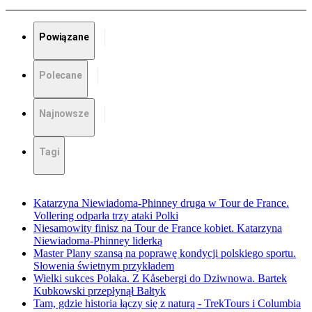
Powiązane
Polecane
Najnowsze
Tagi
Katarzyna Niewiadoma-Phinney druga w Tour de France.
Vollering odparła trzy ataki Polki
Niesamowity finisz na Tour de France kobiet. Katarzyna
Niewiadoma-Phinney liderką
Master Plany szansą na poprawę kondycji polskiego sportu.
Słowenia świetnym przykładem
Wielki sukces Polaka. Z Kåsebergi do Dziwnowa. Bartek
Kubkowski przepłynął Bałtyk
Tam, gdzie historia łączy się z naturą - TrekTours i Columbia