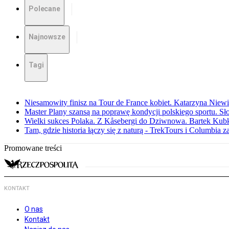
Polecane
Najnowsze
Tagi
Niesamowity finisz na Tour de France kobiet. Katarzyna Niew
Master Plany szansą na poprawę kondycji polskiego sportu. S
Wielki sukces Polaka. Z Kåsebergi do Dziwnowa. Bartek Kubk
Tam, gdzie historia łączy się z naturą - TrekTours i Columbia z
Promowane treści
KONTAKT
O nas
Kontakt