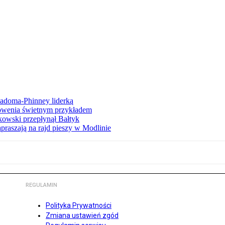
iadoma-Phinney liderką
łowenia świetnym przykładem
owski przepłynął Bałtyk
apraszają na rajd pieszy w Modlinie
REGULAMIN
Polityka Prywatności
Zmiana ustawień zgód