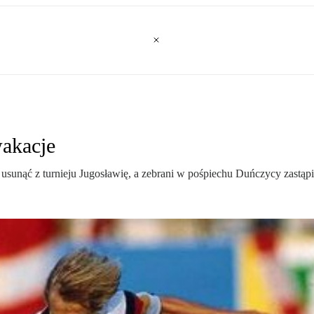
wakacje
nąć z turnieju Jugosławię, a zebrani w pośpiechu Duńczycy zastąpili