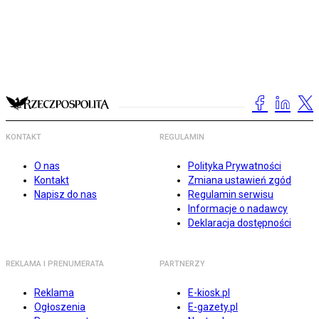
KONTAKT
REGULAMIN
O nas
Polityka Prywatności
Kontakt
Zmiana ustawień zgód
Napisz do nas
Regulamin serwisu
Informacje o nadawcy
Deklaracja dostępności
REKLAMA I PRENUMERATA
PARTNERZY
Reklama
E-kiosk.pl
Ogłoszenia
E-gazety.pl