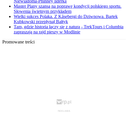
Niewiadoma-Phinney liderką
Master Plany szansą na poprawę kondycji polskiego sportu.
Słowenia świetnym przykładem
Wielki sukces Polaka. Z Kåsebergi do Dziwnowa. Bartek
Kubkowski przepłynął Bałtyk
Tam, gdzie historia łączy się z naturą - TrekTours i Columbia
zapraszają na rajd pieszy w Modlinie
Promowane treści