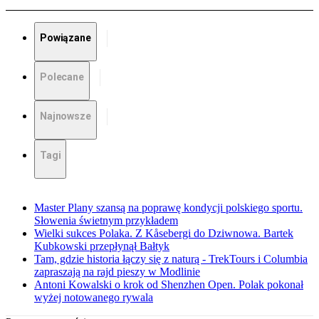
Powiązane
Polecane
Najnowsze
Tagi
Master Plany szansą na poprawę kondycji polskiego sportu.
Słowenia świetnym przykładem
Wielki sukces Polaka. Z Kåsebergi do Dziwnowa. Bartek
Kubkowski przepłynął Bałtyk
Tam, gdzie historia łączy się z naturą - TrekTours i Columbia
zapraszają na rajd pieszy w Modlinie
Antoni Kowalski o krok od Shenzhen Open. Polak pokonał
wyżej notowanego rywala