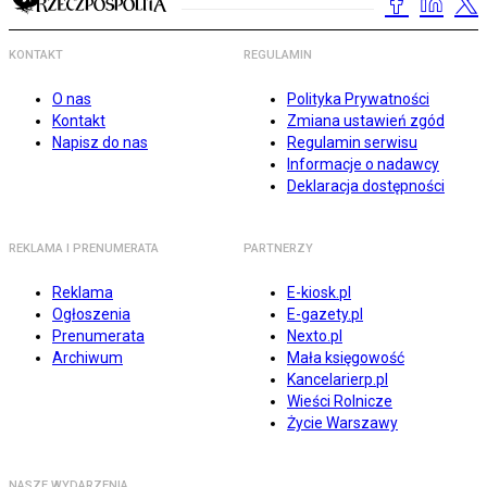
KONTAKT
REGULAMIN
O nas
Polityka Prywatności
Kontakt
Zmiana ustawień zgód
Napisz do nas
Regulamin serwisu
Informacje o nadawcy
Deklaracja dostępności
REKLAMA I PRENUMERATA
PARTNERZY
Reklama
E-kiosk.pl
Ogłoszenia
E-gazety.pl
Prenumerata
Nexto.pl
Archiwum
Mała księgowość
Kancelarierp.pl
Wieści Rolnicze
Życie Warszawy
NASZE WYDARZENIA