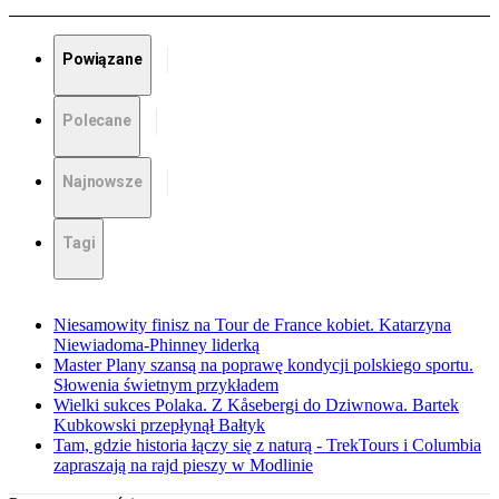
Powiązane
Polecane
Najnowsze
Tagi
Niesamowity finisz na Tour de France kobiet. Katarzyna
Niewiadoma-Phinney liderką
Master Plany szansą na poprawę kondycji polskiego sportu.
Słowenia świetnym przykładem
Wielki sukces Polaka. Z Kåsebergi do Dziwnowa. Bartek
Kubkowski przepłynął Bałtyk
Tam, gdzie historia łączy się z naturą - TrekTours i Columbia
zapraszają na rajd pieszy w Modlinie