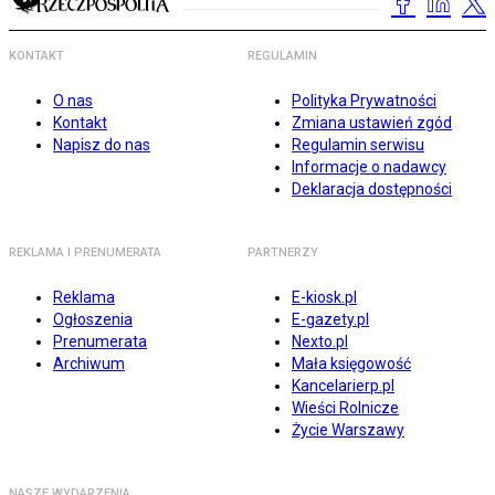
KONTAKT
REGULAMIN
O nas
Polityka Prywatności
Kontakt
Zmiana ustawień zgód
Napisz do nas
Regulamin serwisu
Informacje o nadawcy
Deklaracja dostępności
REKLAMA I PRENUMERATA
PARTNERZY
Reklama
E-kiosk.pl
Ogłoszenia
E-gazety.pl
Prenumerata
Nexto.pl
Archiwum
Mała księgowość
Kancelarierp.pl
Wieści Rolnicze
Życie Warszawy
NASZE WYDARZENIA