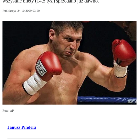
wszystkie bilety (14,5 tys.) sprzedano już dawno.
Publikacja:
24.10.2009 03:50
Foto: AP
Janusz Pindera