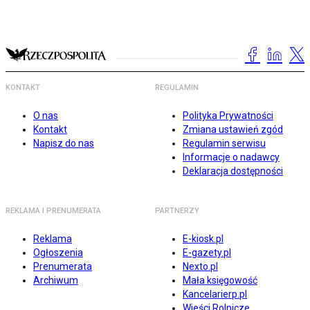
KONTAKT
REGULAMIN
O nas
Polityka Prywatności
Kontakt
Zmiana ustawień zgód
Napisz do nas
Regulamin serwisu
Informacje o nadawcy
Deklaracja dostępności
REKLAMA I PRENUMERATA
PARTNERZY
Reklama
E-kiosk.pl
Ogłoszenia
E-gazety.pl
Prenumerata
Nexto.pl
Archiwum
Mała księgowość
Kancelarierp.pl
Wieści Rolnicze