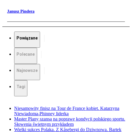
Janusz Pindera
Powiązane
Polecane
Najnowsze
Tagi
Niesamowity finisz na Tour de France kobiet. Katarzyna
Niewiadoma-Phinney liderką
Master Plany szansą na poprawę kondycji polskiego sportu.
Słowenia świetnym przykładem
Wielki sukces Polaka. Z Kåsebergi do Dziwnowa. Bartek