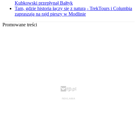
Kubkowski przepłynął Bałtyk
Tam, gdzie historia łączy się z naturą - TrekTours i Columbia
zapraszają na rajd pieszy w Modlinie
Promowane treści