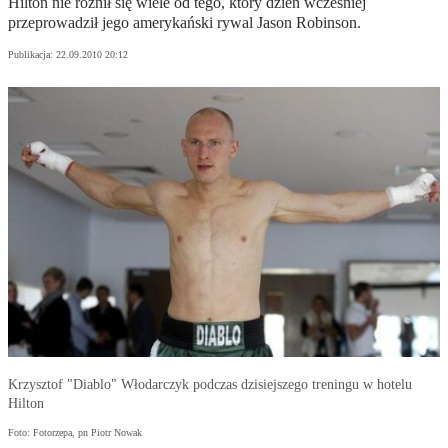
Hilton nie różnił się wiele od tego, który dzień wcześniej
przeprowadził jego amerykański rywal Jason Robinson.
Publikacja:
22.09.2010 20:12
Krzysztof "Diablo" Włodarczyk podczas dzisiejszego treningu w hotelu
Hilton
Foto: Fotorzepa, pn Piotr Nowak