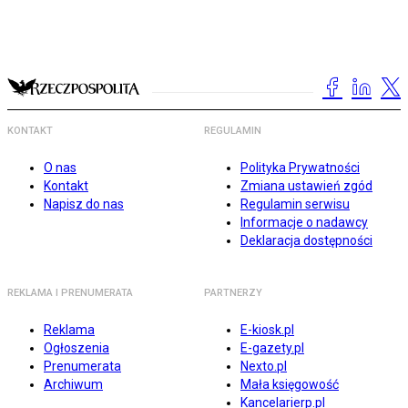
KONTAKT
REGULAMIN
O nas
Polityka Prywatności
Kontakt
Zmiana ustawień zgód
Napisz do nas
Regulamin serwisu
Informacje o nadawcy
Deklaracja dostępności
REKLAMA I PRENUMERATA
PARTNERZY
Reklama
E-kiosk.pl
Ogłoszenia
E-gazety.pl
Prenumerata
Nexto.pl
Archiwum
Mała księgowość
Kancelarierp.pl