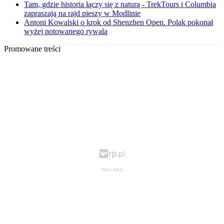
Tam, gdzie historia łączy się z naturą - TrekTours i Columbia
zapraszają na rajd pieszy w Modlinie
Antoni Kowalski o krok od Shenzhen Open. Polak pokonał
wyżej notowanego rywala
Promowane treści