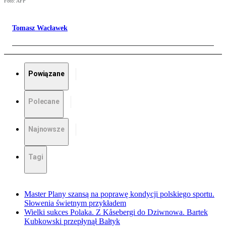
Foto: AFP
Tomasz Wacławek
Powiązane
Polecane
Najnowsze
Tagi
Master Plany szansą na poprawę kondycji polskiego sportu.
Słowenia świetnym przykładem
Wielki sukces Polaka. Z Kåsebergi do Dziwnowa. Bartek
Kubkowski przepłynął Bałtyk