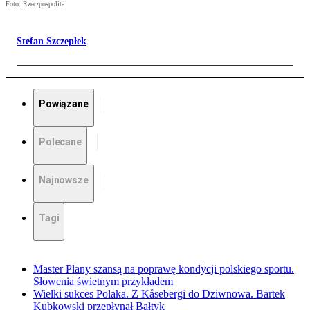
Foto: Rzeczpospolita
Stefan Szczepłek
Powiązane
Polecane
Najnowsze
Tagi
Master Plany szansą na poprawę kondycji polskiego sportu.
Słowenia świetnym przykładem
Wielki sukces Polaka. Z Kåsebergi do Dziwnowa. Bartek
Kubkowski przepłynął Bałtyk