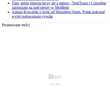
Tam, gdzie historia łączy się z naturą - TrekTours i Columbia
zapraszają na rajd pieszy w Modlinie
Antoni Kowalski o krok od Shenzhen Open. Polak pokonał
wyżej notowanego rywala
Promowane treści