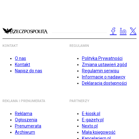
KONTAKT
REGULAMIN
O nas
Polityka Prywatności
Kontakt
Zmiana ustawień zgód
Napisz do nas
Regulamin serwisu
Informacje o nadawcy
Deklaracja dostępności
REKLAMA I PRENUMERATA
PARTNERZY
Reklama
E-kiosk.pl
Ogłoszenia
E-gazety.pl
Prenumerata
Nexto.pl
Archiwum
Mała księgowość
Kancelarierp.pl