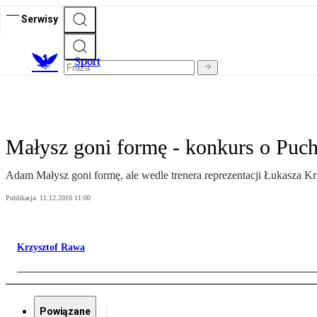
Serwisy
S
port
Małysz goni formę - konkurs o Puc
Adam Małysz goni formę, ale wedle trenera reprezentacji Łukasza Kr
Publikacja:
11.12.2010 11:00
Krzysztof Rawa
Powiązane