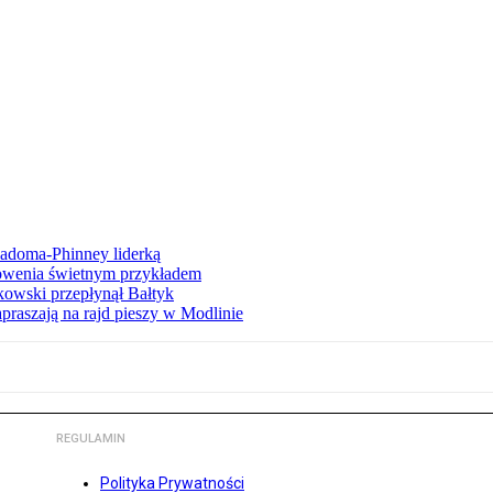
iadoma-Phinney liderką
łowenia świetnym przykładem
owski przepłynął Bałtyk
apraszają na rajd pieszy w Modlinie
REGULAMIN
Polityka Prywatności