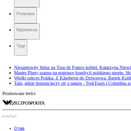
Polecane
Najnowsze
Tagi
Niesamowity finisz na Tour de France kobiet. Katarzyna Niew
Master Plany szansą na poprawę kondycji polskiego sportu. S
Wielki sukces Polaka. Z Kåsebergi do Dziwnowa. Bartek Kubk
Tam, gdzie historia łączy się z naturą - TrekTours i Columbia z
Promowane treści
KONTAKT
O nas