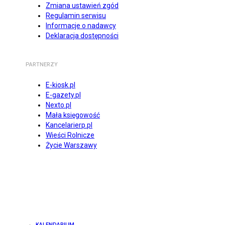
Zmiana ustawień zgód
Regulamin serwisu
Informacje o nadawcy
Deklaracja dostępności
PARTNERZY
E-kiosk.pl
E-gazety.pl
Nexto.pl
Mała księgowość
Kancelarierp.pl
Wieści Rolnicze
Życie Warszawy
KALENDARIUM