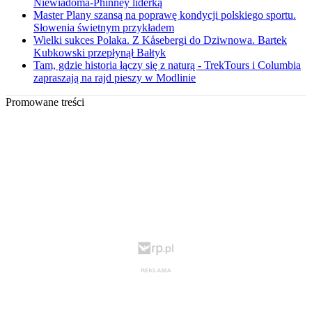
Niewiadoma-Phinney liderką
Master Plany szansą na poprawę kondycji polskiego sportu.
Słowenia świetnym przykładem
Wielki sukces Polaka. Z Kåsebergi do Dziwnowa. Bartek
Kubkowski przepłynął Bałtyk
Tam, gdzie historia łączy się z naturą - TrekTours i Columbia
zapraszają na rajd pieszy w Modlinie
Promowane treści