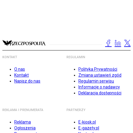
KONTAKT
REGULAMIN
O nas
Polityka Prywatności
Kontakt
Zmiana ustawień zgód
Napisz do nas
Regulamin serwisu
Informacje o nadawcy
Deklaracja dostępności
REKLAMA I PRENUMERATA
PARTNERZY
Reklama
E-kiosk.pl
Ogłoszenia
E-gazety.pl