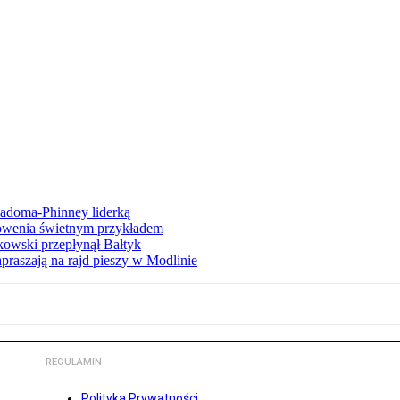
iadoma-Phinney liderką
łowenia świetnym przykładem
owski przepłynął Bałtyk
apraszają na rajd pieszy w Modlinie
REGULAMIN
Polityka Prywatności