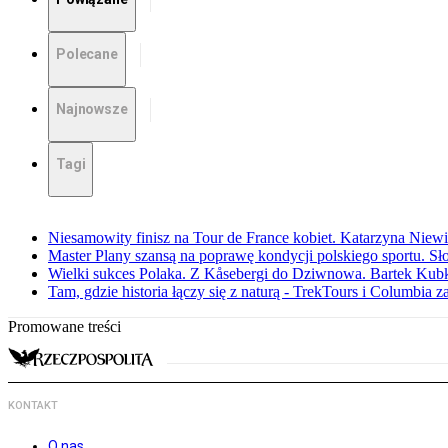
Polecane
Najnowsze
Tagi
Niesamowity finisz na Tour de France kobiet. Katarzyna Niew
Master Plany szansą na poprawę kondycji polskiego sportu. S
Wielki sukces Polaka. Z Kåsebergi do Dziwnowa. Bartek Kubk
Tam, gdzie historia łączy się z naturą - TrekTours i Columbia z
Promowane treści
KONTAKT
O nas