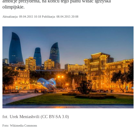
ambicje prezydenta, na końcu tego planu widać igrzyska
olimpijskie.
Aktualizacja:
09.04.2015 10:18
Publikacja:
08.04.2015 20:08
fot. Urek Meniashvili (CC BY-SA 3.0)
Foto: Wikimedia Commons