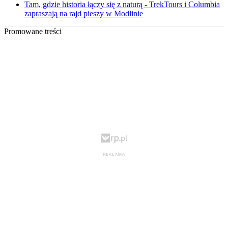
Tam, gdzie historia łączy się z naturą - TrekTours i Columbia
zapraszają na rajd pieszy w Modlinie
Promowane treści