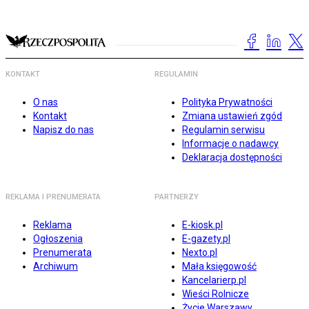
KONTAKT
REGULAMIN
O nas
Polityka Prywatności
Kontakt
Zmiana ustawień zgód
Napisz do nas
Regulamin serwisu
Informacje o nadawcy
Deklaracja dostępności
REKLAMA I PRENUMERATA
PARTNERZY
Reklama
E-kiosk.pl
Ogłoszenia
E-gazety.pl
Prenumerata
Nexto.pl
Archiwum
Mała księgowość
Kancelarierp.pl
Wieści Rolnicze
Życie Warszawy