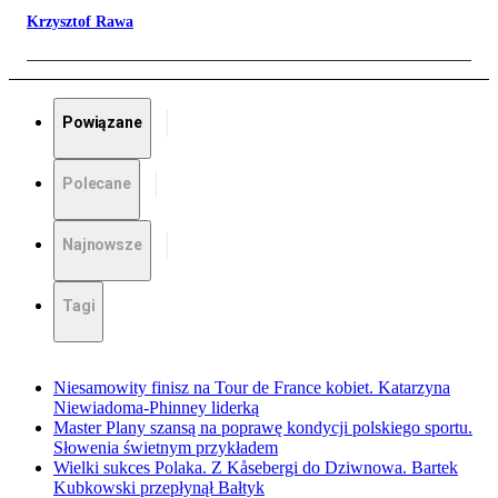
Krzysztof Rawa
Powiązane
Polecane
Najnowsze
Tagi
Niesamowity finisz na Tour de France kobiet. Katarzyna
Niewiadoma-Phinney liderką
Master Plany szansą na poprawę kondycji polskiego sportu.
Słowenia świetnym przykładem
Wielki sukces Polaka. Z Kåsebergi do Dziwnowa. Bartek
Kubkowski przepłynął Bałtyk