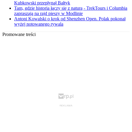
Kubkowski przepłynął Bałtyk
Tam, gdzie historia łączy się z naturą - TrekTours i Columbia
zapraszają na rajd pieszy w Modlinie
Antoni Kowalski o krok od Shenzhen Open. Polak pokonał
wyżej notowanego rywala
Promowane treści