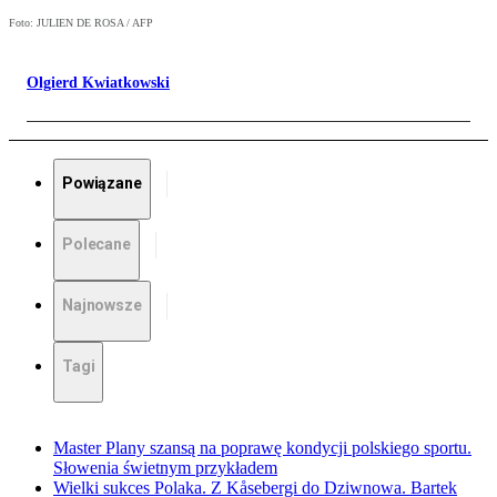
Foto: JULIEN DE ROSA / AFP
Olgierd Kwiatkowski
Powiązane
Polecane
Najnowsze
Tagi
Master Plany szansą na poprawę kondycji polskiego sportu.
Słowenia świetnym przykładem
Wielki sukces Polaka. Z Kåsebergi do Dziwnowa. Bartek