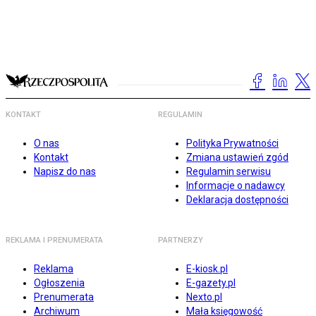
KONTAKT
REGULAMIN
O nas
Polityka Prywatności
Kontakt
Zmiana ustawień zgód
Napisz do nas
Regulamin serwisu
Informacje o nadawcy
Deklaracja dostępności
REKLAMA I PRENUMERATA
PARTNERZY
Reklama
E-kiosk.pl
Ogłoszenia
E-gazety.pl
Prenumerata
Nexto.pl
Archiwum
Mała księgowość