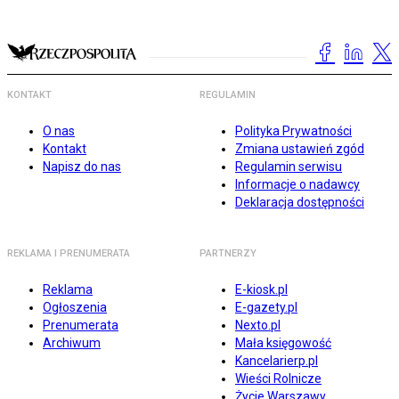
KONTAKT
REGULAMIN
O nas
Polityka Prywatności
Kontakt
Zmiana ustawień zgód
Napisz do nas
Regulamin serwisu
Informacje o nadawcy
Deklaracja dostępności
REKLAMA I PRENUMERATA
PARTNERZY
Reklama
E-kiosk.pl
Ogłoszenia
E-gazety.pl
Prenumerata
Nexto.pl
Archiwum
Mała księgowość
Kancelarierp.pl
Wieści Rolnicze
Życie Warszawy