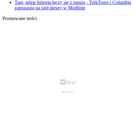
Tam, gdzie historia łączy się z naturą - TrekTours i Columbia
zapraszają na rajd pieszy w Modlinie
Promowane treści