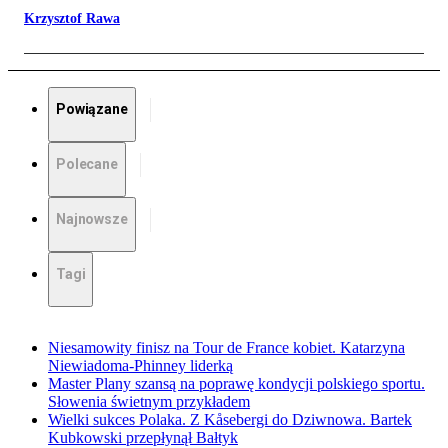
Krzysztof Rawa
Powiązane
Polecane
Najnowsze
Tagi
Niesamowity finisz na Tour de France kobiet. Katarzyna
Niewiadoma-Phinney liderką
Master Plany szansą na poprawę kondycji polskiego sportu.
Słowenia świetnym przykładem
Wielki sukces Polaka. Z Kåsebergi do Dziwnowa. Bartek
Kubkowski przepłynął Bałtyk