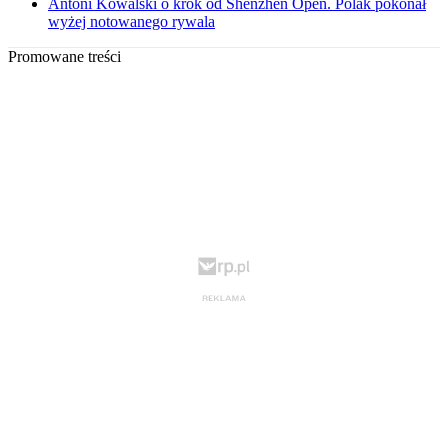
Antoni Kowalski o krok od Shenzhen Open. Polak pokonał
wyżej notowanego rywala
Promowane treści