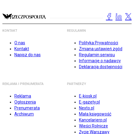
KONTAKT
REGULAMIN
O nas
Polityka Prywatności
Kontakt
Zmiana ustawień zgód
Napisz do nas
Regulamin serwisu
Informacje o nadawcy
Deklaracja dostępności
REKLAMA I PRENUMERATA
PARTNERZY
Reklama
E-kiosk.pl
Ogłoszenia
E-gazety.pl
Prenumerata
Nexto.pl
Archiwum
Mała księgowość
Kancelarierp.pl
Wieści Rolnicze
Życie Warszawy