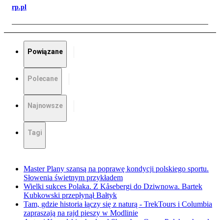
rp.pl
Powiązane
Polecane
Najnowsze
Tagi
Master Plany szansą na poprawę kondycji polskiego sportu.
Słowenia świetnym przykładem
Wielki sukces Polaka. Z Kåsebergi do Dziwnowa. Bartek
Kubkowski przepłynął Bałtyk
Tam, gdzie historia łączy się z naturą - TrekTours i Columbia
zapraszają na rajd pieszy w Modlinie