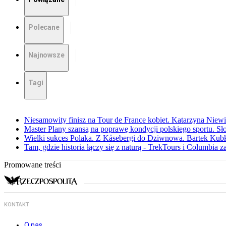
Polecane
Najnowsze
Tagi
Niesamowity finisz na Tour de France kobiet. Katarzyna Niew
Master Plany szansą na poprawę kondycji polskiego sportu. S
Wielki sukces Polaka. Z Kåsebergi do Dziwnowa. Bartek Kubk
Tam, gdzie historia łączy się z naturą - TrekTours i Columbia z
Promowane treści
KONTAKT
O nas