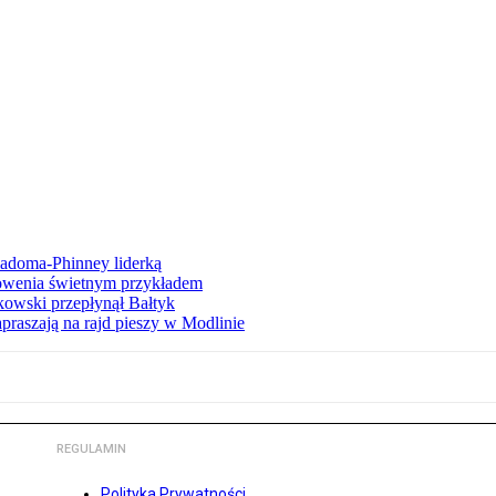
iadoma-Phinney liderką
łowenia świetnym przykładem
owski przepłynął Bałtyk
apraszają na rajd pieszy w Modlinie
REGULAMIN
Polityka Prywatności