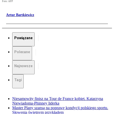
Foto: AFP
Artur Bartkiewicz
Powiązane
Polecane
Najnowsze
Tagi
Niesamowity finisz na Tour de France kobiet. Katarzyna
Niewiadoma-Phinney liderką
Master Plany szansą na poprawę kondycji polskiego sportu.
Słowenia świetnym przykładem