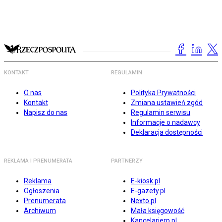
KONTAKT
REGULAMIN
O nas
Polityka Prywatności
Kontakt
Zmiana ustawień zgód
Napisz do nas
Regulamin serwisu
Informacje o nadawcy
Deklaracja dostępności
REKLAMA I PRENUMERATA
PARTNERZY
Reklama
E-kiosk.pl
Ogłoszenia
E-gazety.pl
Prenumerata
Nexto.pl
Archiwum
Mała księgowość
Kancelarierp.pl