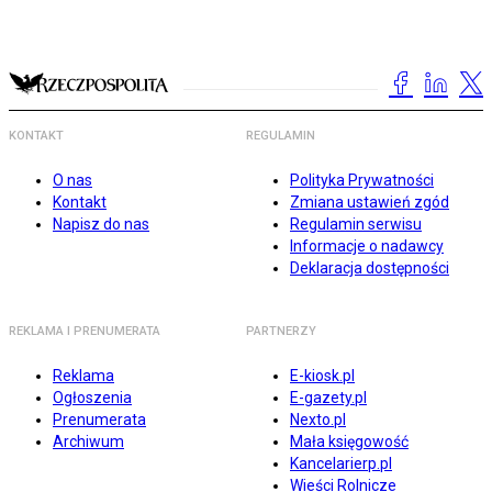
KONTAKT
REGULAMIN
O nas
Polityka Prywatności
Kontakt
Zmiana ustawień zgód
Napisz do nas
Regulamin serwisu
Informacje o nadawcy
Deklaracja dostępności
REKLAMA I PRENUMERATA
PARTNERZY
Reklama
E-kiosk.pl
Ogłoszenia
E-gazety.pl
Prenumerata
Nexto.pl
Archiwum
Mała księgowość
Kancelarierp.pl
Wieści Rolnicze