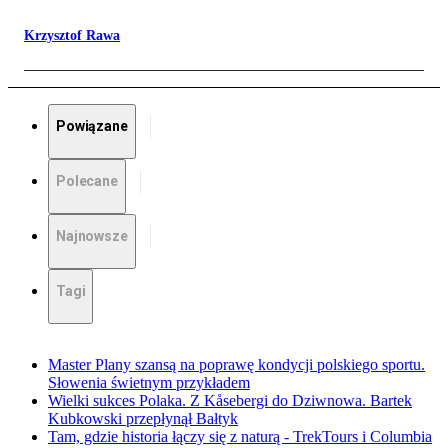
Krzysztof Rawa
Powiązane
Polecane
Najnowsze
Tagi
Master Plany szansą na poprawę kondycji polskiego sportu.
Słowenia świetnym przykładem
Wielki sukces Polaka. Z Kåsebergi do Dziwnowa. Bartek
Kubkowski przepłynął Bałtyk
Tam, gdzie historia łączy się z naturą - TrekTours i Columbia