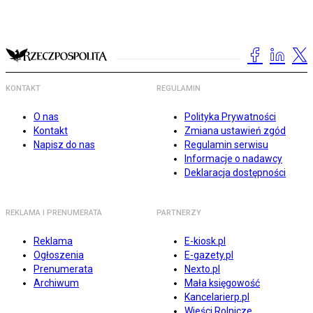
KONTAKT
REGULAMIN
O nas
Polityka Prywatności
Kontakt
Zmiana ustawień zgód
Napisz do nas
Regulamin serwisu
Informacje o nadawcy
Deklaracja dostępności
REKLAMA I PRENUMERATA
PARTNERZY
Reklama
E-kiosk.pl
Ogłoszenia
E-gazety.pl
Prenumerata
Nexto.pl
Archiwum
Mała księgowość
Kancelarierp.pl
Wieści Rolnicze