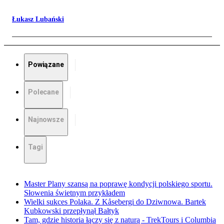
Łukasz Lubański
Powiązane
Polecane
Najnowsze
Tagi
Master Plany szansą na poprawę kondycji polskiego sportu.
Słowenia świetnym przykładem
Wielki sukces Polaka. Z Kåsebergi do Dziwnowa. Bartek
Kubkowski przepłynął Bałtyk
Tam, gdzie historia łączy się z naturą - TrekTours i Columbia