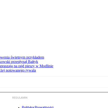
łowenia świetnym przykładem
owski przepłynął Bałtyk
apraszają na rajd pieszy w Modlinie
yżej notowanego rywala
REGULAMIN
Polityka Prywatności