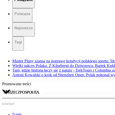
Polecane
Najnowsze
Tagi
Master Plany szansą na poprawę kondycji polskiego sportu. S
Wielki sukces Polaka. Z Kåsebergi do Dziwnowa. Bartek Kubk
Tam, gdzie historia łączy się z naturą - TrekTours i Columbia z
Antoni Kowalski o krok od Shenzhen Open. Polak pokonał w
Promowane treści
KONTAKT
O nas