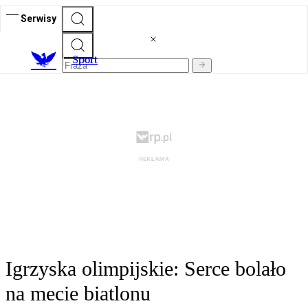
Serwisy
S
port
Igrzyska olimpijskie: Serce bolało
na mecie biatlonu