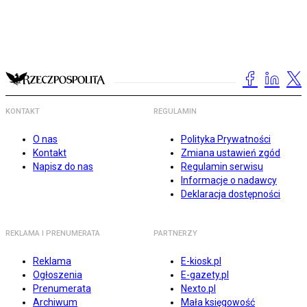
KONTAKT
REGULAMIN
O nas
Polityka Prywatności
Kontakt
Zmiana ustawień zgód
Napisz do nas
Regulamin serwisu
Informacje o nadawcy
Deklaracja dostępności
REKLAMA I PRENUMERATA
PARTNERZY
Reklama
E-kiosk.pl
Ogłoszenia
E-gazety.pl
Prenumerata
Nexto.pl
Archiwum
Mała księgowość