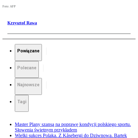
Foto: AFP
Krzysztof Rawa
Powiązane
Polecane
Najnowsze
Tagi
Master Plany szansą na poprawę kondycji polskiego sportu.
Słowenia świetnym przykładem
Wielki sukces Polaka. Z Kåsebergi do Dziwnowa. Bartek