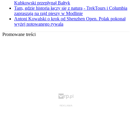
Kubkowski przepłynął Bałtyk
Tam, gdzie historia łączy się z naturą - TrekTours i Columbia
zapraszają na rajd pieszy w Modlinie
Antoni Kowalski o krok od Shenzhen Open. Polak pokonał
wyżej notowanego rywala
Promowane treści