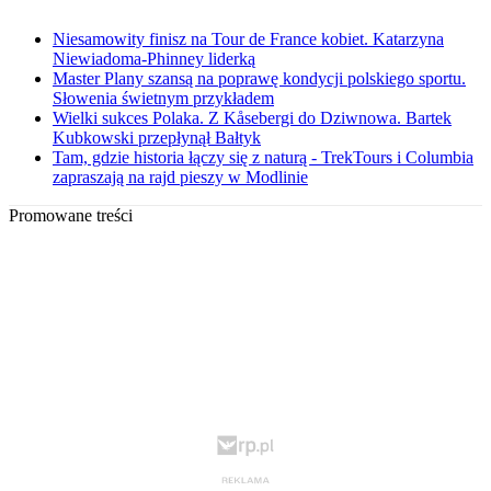
Niesamowity finisz na Tour de France kobiet. Katarzyna
Niewiadoma-Phinney liderką
Master Plany szansą na poprawę kondycji polskiego sportu.
Słowenia świetnym przykładem
Wielki sukces Polaka. Z Kåsebergi do Dziwnowa. Bartek
Kubkowski przepłynął Bałtyk
Tam, gdzie historia łączy się z naturą - TrekTours i Columbia
zapraszają na rajd pieszy w Modlinie
Promowane treści