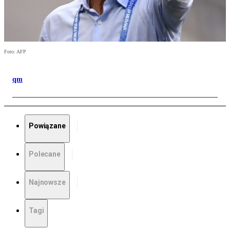
Foto: AFP
qm
Powiązane
Polecane
Najnowsze
Tagi