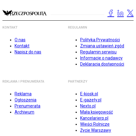
KONTAKT
REGULAMIN
O nas
Polityka Prywatności
Kontakt
Zmiana ustawień zgód
Napisz do nas
Regulamin serwisu
Informacje o nadawcy
Deklaracja dostępności
REKLAMA I PRENUMERATA
PARTNERZY
Reklama
E-kiosk.pl
Ogłoszenia
E-gazety.pl
Prenumerata
Nexto.pl
Archiwum
Mała księgowość
Kancelarierp.pl
Wieści Rolnicze
Życie Warszawy