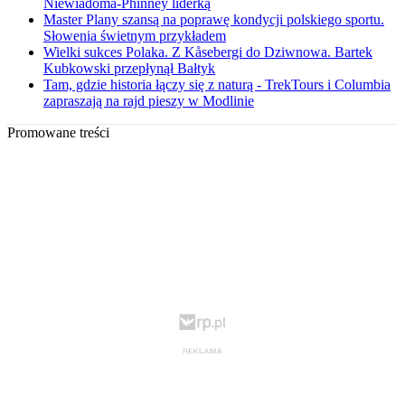
Niewiadoma-Phinney liderką
Master Plany szansą na poprawę kondycji polskiego sportu.
Słowenia świetnym przykładem
Wielki sukces Polaka. Z Kåsebergi do Dziwnowa. Bartek
Kubkowski przepłynął Bałtyk
Tam, gdzie historia łączy się z naturą - TrekTours i Columbia
zapraszają na rajd pieszy w Modlinie
Promowane treści