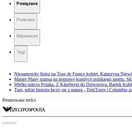
Powiązane
Polecane
Najnowsze
Tagi
Niesamowity finisz na Tour de France kobiet. Katarzyna Niew
Master Plany szansą na poprawę kondycji polskiego sportu. S
Wielki sukces Polaka. Z Kåsebergi do Dziwnowa. Bartek Kubk
Tam, gdzie historia łączy się z naturą - TrekTours i Columbia z
Promowane treści
KONTAKT