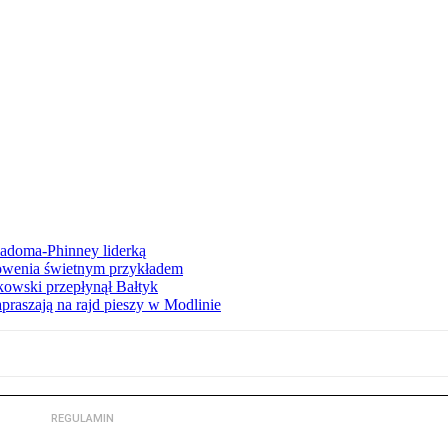
iadoma-Phinney liderką
łowenia świetnym przykładem
owski przepłynął Bałtyk
apraszają na rajd pieszy w Modlinie
REGULAMIN