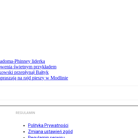
iadoma-Phinney liderką
łowenia świetnym przykładem
owski przepłynął Bałtyk
apraszają na rajd pieszy w Modlinie
REGULAMIN
Polityka Prywatności
Zmiana ustawień zgód
Regulamin serwisu