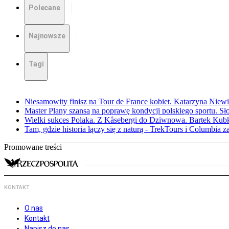
Polecane
Najnowsze
Tagi
Niesamowity finisz na Tour de France kobiet. Katarzyna Niew
Master Plany szansą na poprawę kondycji polskiego sportu. S
Wielki sukces Polaka. Z Kåsebergi do Dziwnowa. Bartek Kubk
Tam, gdzie historia łączy się z naturą - TrekTours i Columbia z
Promowane treści
KONTAKT
O nas
Kontakt
Napisz do nas