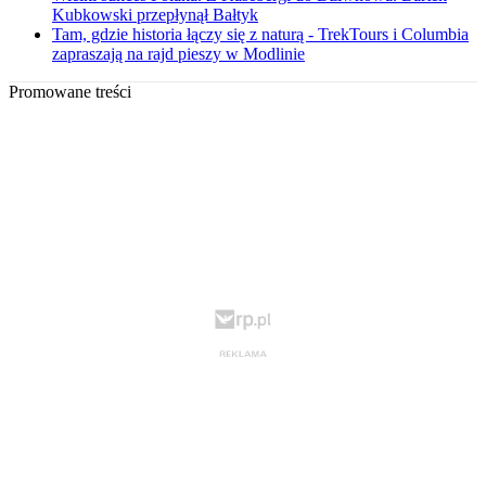
Kubkowski przepłynął Bałtyk
Tam, gdzie historia łączy się z naturą - TrekTours i Columbia
zapraszają na rajd pieszy w Modlinie
Promowane treści