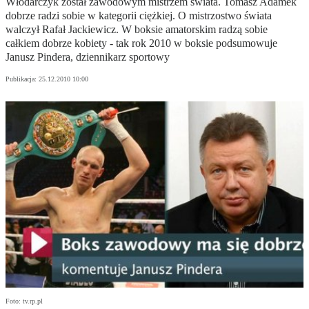
Włodarczyk został zawodowym mistrzem świata. Tomasz Adamek
dobrze radzi sobie w kategorii ciężkiej. O mistrzostwo świata
walczył Rafał Jackiewicz. W boksie amatorskim radzą sobie
całkiem dobrze kobiety - tak rok 2010 w boksie podsumowuje
Janusz Pindera, dziennikarz sportowy
Publikacja:
25.12.2010 10:00
Foto: tv.rp.pl