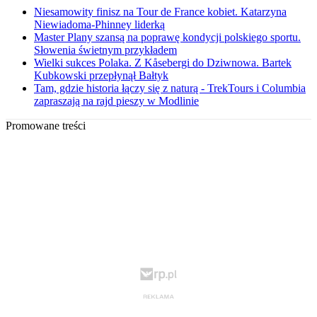
Niesamowity finisz na Tour de France kobiet. Katarzyna
Niewiadoma-Phinney liderką
Master Plany szansą na poprawę kondycji polskiego sportu.
Słowenia świetnym przykładem
Wielki sukces Polaka. Z Kåsebergi do Dziwnowa. Bartek
Kubkowski przepłynął Bałtyk
Tam, gdzie historia łączy się z naturą - TrekTours i Columbia
zapraszają na rajd pieszy w Modlinie
Promowane treści