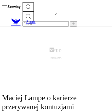
Serwisy
S
port
Maciej Lampe o karierze
przerywanej kontuzjami