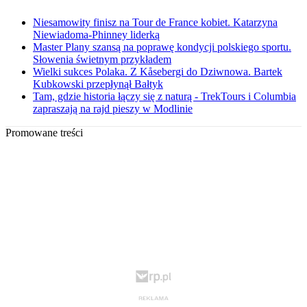
Niesamowity finisz na Tour de France kobiet. Katarzyna
Niewiadoma-Phinney liderką
Master Plany szansą na poprawę kondycji polskiego sportu.
Słowenia świetnym przykładem
Wielki sukces Polaka. Z Kåsebergi do Dziwnowa. Bartek
Kubkowski przepłynął Bałtyk
Tam, gdzie historia łączy się z naturą - TrekTours i Columbia
zapraszają na rajd pieszy w Modlinie
Promowane treści