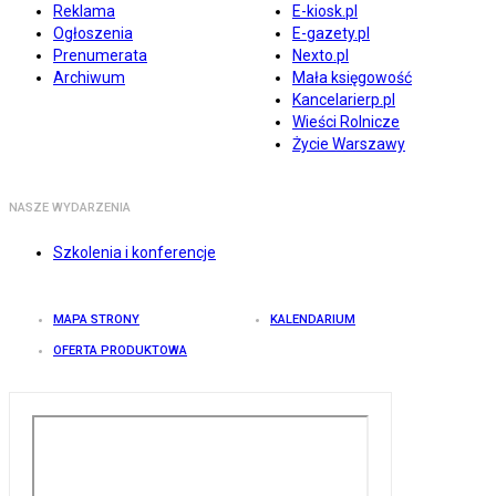
Reklama
E-kiosk.pl
Ogłoszenia
E-gazety.pl
Prenumerata
Nexto.pl
Archiwum
Mała księgowość
Kancelarierp.pl
Wieści Rolnicze
Życie Warszawy
NASZE WYDARZENIA
Szkolenia i konferencje
MAPA STRONY
KALENDARIUM
OFERTA PRODUKTOWA