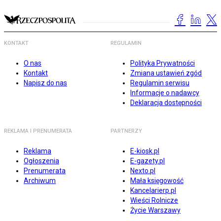
KONTAKT
REGULAMIN
O nas
Polityka Prywatności
Kontakt
Zmiana ustawień zgód
Napisz do nas
Regulamin serwisu
Informacje o nadawcy
Deklaracja dostępności
REKLAMA I PRENUMERATA
PARTNERZY
Reklama
E-kiosk.pl
Ogłoszenia
E-gazety.pl
Prenumerata
Nexto.pl
Archiwum
Mała księgowość
Kancelarierp.pl
Wieści Rolnicze
Życie Warszawy