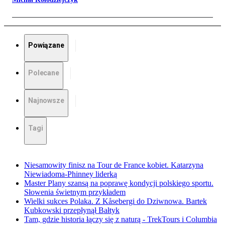
Powiązane
Polecane
Najnowsze
Tagi
Niesamowity finisz na Tour de France kobiet. Katarzyna
Niewiadoma-Phinney liderką
Master Plany szansą na poprawę kondycji polskiego sportu.
Słowenia świetnym przykładem
Wielki sukces Polaka. Z Kåsebergi do Dziwnowa. Bartek
Kubkowski przepłynął Bałtyk
Tam, gdzie historia łączy się z naturą - TrekTours i Columbia