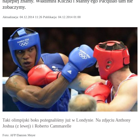
najlepiej znamy. Władimira Kliczki i Manny'ego Pacquiao tam nie
zobaczymy.
Aktualizacja:
04.12.2014 11:26
Publikacja:
04.12.2014 01:00
Taki olimpijski boks pożegnaliśmy już w Londynie. Na zdjęciu Anthony
Joshua (z lewej) i Roberto Cammarelle
Foto: AFP/Damien Meyer