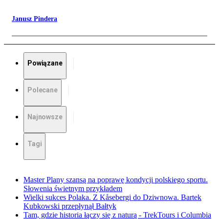
Janusz Pindera
Powiązane
Polecane
Najnowsze
Tagi
Master Plany szansą na poprawę kondycji polskiego sportu.
Słowenia świetnym przykładem
Wielki sukces Polaka. Z Kåsebergi do Dziwnowa. Bartek
Kubkowski przepłynął Bałtyk
Tam, gdzie historia łączy się z naturą - TrekTours i Columbia