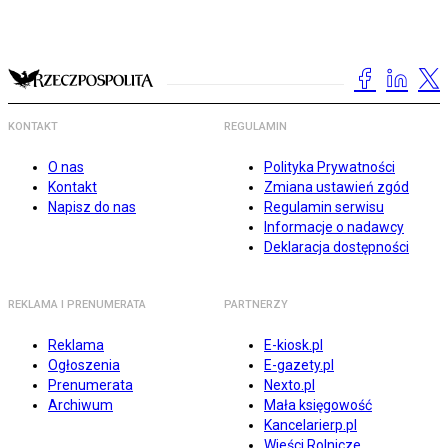
KONTAKT
REGULAMIN
O nas
Polityka Prywatności
Kontakt
Zmiana ustawień zgód
Napisz do nas
Regulamin serwisu
Informacje o nadawcy
Deklaracja dostępności
REKLAMA I PRENUMERATA
PARTNERZY
Reklama
E-kiosk.pl
Ogłoszenia
E-gazety.pl
Prenumerata
Nexto.pl
Archiwum
Mała księgowość
Kancelarierp.pl
Wieści Rolnicze