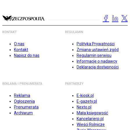
KONTAKT
REGULAMIN
O nas
Polityka Prywatności
Kontakt
Zmiana ustawień zgód
Napisz do nas
Regulamin serwisu
Informacje o nadawcy
Deklaracja dostępności
REKLAMA I PRENUMERATA
PARTNERZY
Reklama
E-kiosk.pl
Ogłoszenia
E-gazety.pl
Prenumerata
Nexto.pl
Archiwum
Mała księgowość
Kancelarierp.pl
Wieści Rolnicze