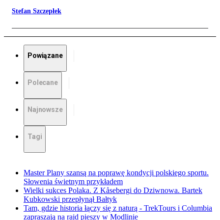
Stefan Szczepłek
Powiązane
Polecane
Najnowsze
Tagi
Master Plany szansą na poprawę kondycji polskiego sportu.
Słowenia świetnym przykładem
Wielki sukces Polaka. Z Kåsebergi do Dziwnowa. Bartek
Kubkowski przepłynął Bałtyk
Tam, gdzie historia łączy się z naturą - TrekTours i Columbia
zapraszają na rajd pieszy w Modlinie