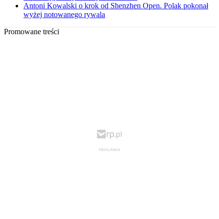
Antoni Kowalski o krok od Shenzhen Open. Polak pokonał
wyżej notowanego rywala
Promowane treści