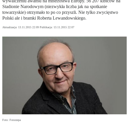
wywalczeniu awansu na mistrzostwa Europy. 56 207 kibiców na
Stadionie Narodowym (niezwykła liczba jak na spotkanie
towarzyskie) otrzymało to po co przyszli. Nie tylko zwycięstwo
Polski ale i bramki Roberta Lewandowskiego.
Aktualizacja:
13.11.2015 22:09
Publikacja:
13.11.2015 22:07
Foto: Fotorzepa