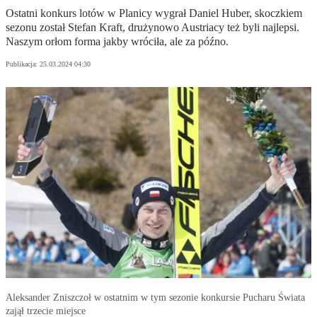
Ostatni konkurs lotów w Planicy wygrał Daniel Huber, skoczkiem
sezonu został Stefan Kraft, drużynowo Austriacy też byli najlepsi.
Naszym orłom forma jakby wróciła, ale za późno.
Publikacja:
25.03.2024 04:30
Aleksander Zniszczoł w ostatnim w tym sezonie konkursie Pucharu Świata
zajął trzecie miejsce