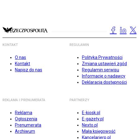
KONTAKT
REGULAMIN
O nas
Polityka Prywatności
Kontakt
Zmiana ustawień zgód
Napisz do nas
Regulamin serwisu
Informacje o nadawcy
Deklaracja dostępności
REKLAMA I PRENUMERATA
PARTNERZY
Reklama
E-kiosk.pl
Ogłoszenia
E-gazety.pl
Prenumerata
Nexto.pl
Archiwum
Mała księgowość
Kancelarierp.pl