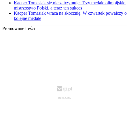
Kacper Tomasiak się nie zatrzymuje. Trzy medale olimpijskie,
mistrzostwo Polski, a teraz ten sukces
Kacper Tomasiak wraca na skocznię. W czwartek powalczy o
kolejne medale
Promowane treści