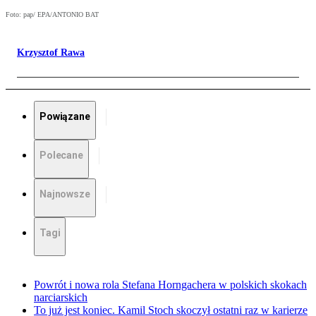
Foto: pap/ EPA/ANTONIO BAT
Krzysztof Rawa
Powiązane
Polecane
Najnowsze
Tagi
Powrót i nowa rola Stefana Horngachera w polskich skokach
narciarskich
To już jest koniec. Kamil Stoch skoczył ostatni raz w karierze