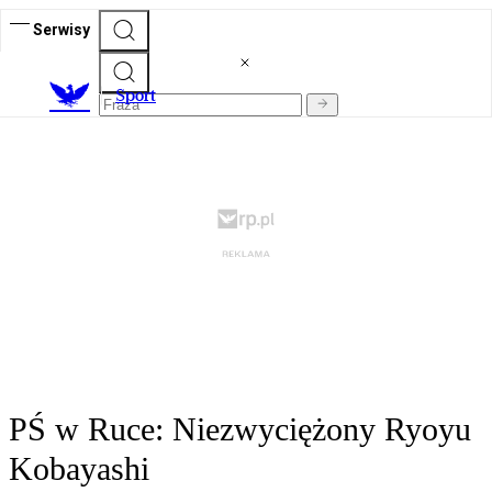
Serwisy
S
port
PŚ w Ruce: Niezwyciężony Ryoyu
Kobayashi