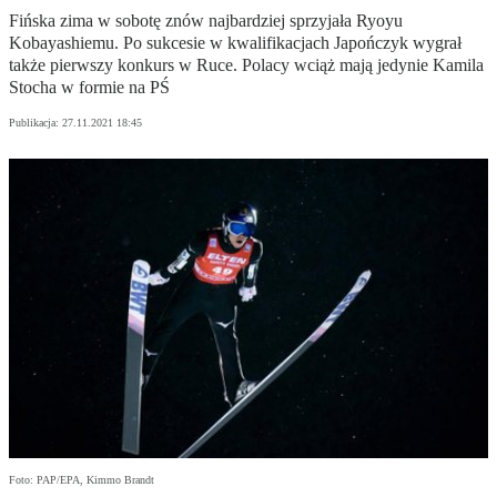
Fińska zima w sobotę znów najbardziej sprzyjała Ryoyu
Kobayashiemu. Po sukcesie w kwalifikacjach Japończyk wygrał
także pierwszy konkurs w Ruce. Polacy wciąż mają jedynie Kamila
Stocha w formie na PŚ
Publikacja:
27.11.2021 18:45
Foto: PAP/EPA, Kimmo Brandt