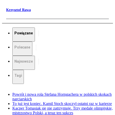
Krzysztof Rawa
Powiązane
Polecane
Najnowsze
Tagi
Powrót i nowa rola Stefana Horngachera w polskich skokach
narciarskich
To już jest koniec. Kamil Stoch skoczył ostatni raz w karierze
Kacper Tomasiak się nie zatrzymuje. Trzy medale olimpijskie,
mistrzostwo Polski, a teraz ten sukces