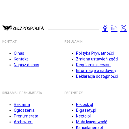
KONTAKT
REGULAMIN
O nas
Polityka Prywatności
Kontakt
Zmiana ustawień zgód
Napisz do nas
Regulamin serwisu
Informacje o nadawcy
Deklaracja dostępności
REKLAMA I PRENUMERATA
PARTNERZY
Reklama
E-kiosk.pl
Ogłoszenia
E-gazety.pl
Prenumerata
Nexto.pl
Archiwum
Mała księgowość
Kancelarierp.pl