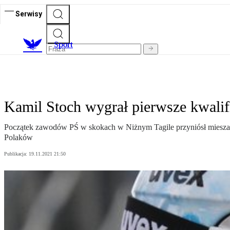
Serwisy
S
port
Kamil Stoch wygrał pierwsze kwalif
Początek zawodów PŚ w skokach w Niżnym Tagile przyniósł mieszane 
Polaków
Publikacja:
19.11.2021 21:50