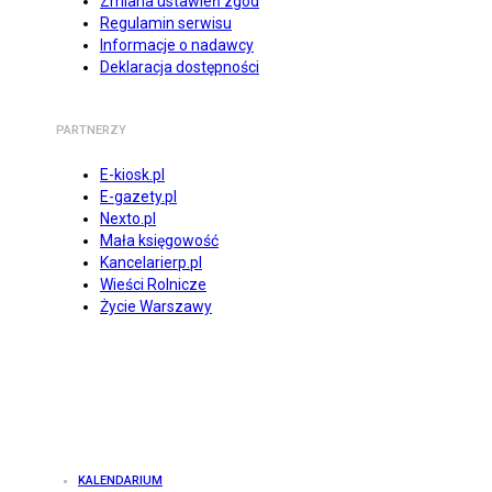
Zmiana ustawień zgód
Regulamin serwisu
Informacje o nadawcy
Deklaracja dostępności
PARTNERZY
E-kiosk.pl
E-gazety.pl
Nexto.pl
Mała księgowość
Kancelarierp.pl
Wieści Rolnicze
Życie Warszawy
KALENDARIUM