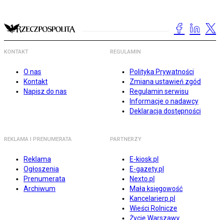
KONTAKT
REGULAMIN
O nas
Polityka Prywatności
Kontakt
Zmiana ustawień zgód
Napisz do nas
Regulamin serwisu
Informacje o nadawcy
Deklaracja dostępności
REKLAMA I PRENUMERATA
PARTNERZY
Reklama
E-kiosk.pl
Ogłoszenia
E-gazety.pl
Prenumerata
Nexto.pl
Archiwum
Mała księgowość
Kancelarierp.pl
Wieści Rolnicze
Życie Warszawy