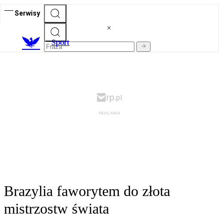
Serwisy
S
port
Brazylia faworytem do złota
mistrzostw świata