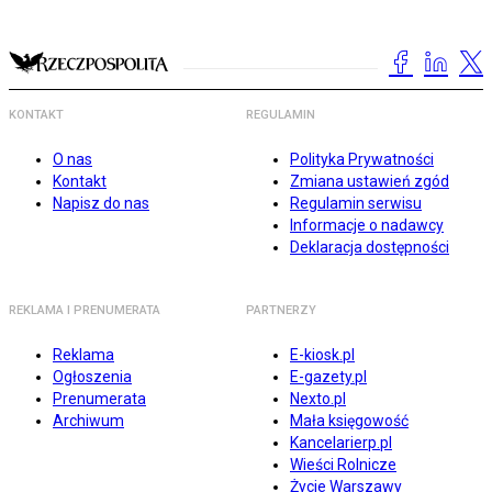
KONTAKT
REGULAMIN
O nas
Polityka Prywatności
Kontakt
Zmiana ustawień zgód
Napisz do nas
Regulamin serwisu
Informacje o nadawcy
Deklaracja dostępności
REKLAMA I PRENUMERATA
PARTNERZY
Reklama
E-kiosk.pl
Ogłoszenia
E-gazety.pl
Prenumerata
Nexto.pl
Archiwum
Mała księgowość
Kancelarierp.pl
Wieści Rolnicze
Życie Warszawy