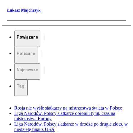
Łukasz Majchrzyk
Powiązane
Polecane
Najnowsze
Tagi
Rosja nie wyśle siatkarzy na mistrzostwa świata w Polsce
Liga Narodów. Polscy siatkarze obronili tytuł, czas na
mistrzostwa Europy
Liga Narodów. Polscy siatkarze w drodze po drugie złoto, w
niedzielę finał z USA