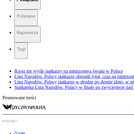
Polecane
Najnowsze
Tagi
Rosja nie wyśle siatkarzy na mistrzostwa świata w Polsce
Liga Narodów. Polscy siatkarze obronili tytuł, czas na mistrzo
Liga Narodów. Polscy siatkarze w drodze po drugie złoto, w ni
Siatkarska Liga Narodów. Polacy w finale po zwycięstwie nad
Promowane treści
KONTAKT
O nas