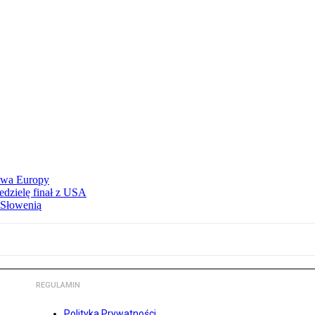
stwa Europy
edzielę finał z USA
 Słowenią
REGULAMIN
Polityka Prywatności