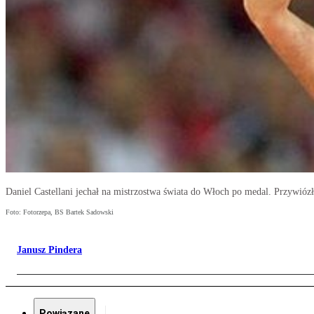
Daniel Castellani jechał na mistrzostwa świata do Włoch po medal. Przywióz
Foto: Fotorzepa, BS Bartek Sadowski
Janusz Pindera
Powiązane