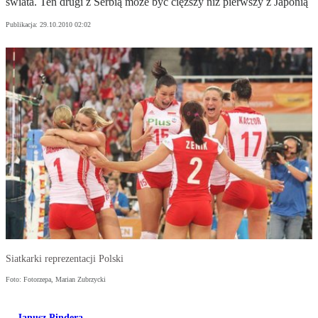
świata. Ten drugi z Serbią może być cięższy niż pierwszy z Japonią
Publikacja:
29.10.2010 02:02
Siatkarki reprezentacji Polski
Foto: Fotorzepa, Marian Zubrzycki
Janusz Pindera