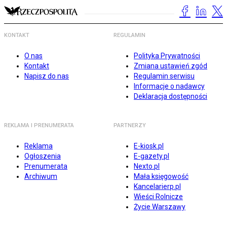
KONTAKT
REGULAMIN
O nas
Polityka Prywatności
Kontakt
Zmiana ustawień zgód
Napisz do nas
Regulamin serwisu
Informacje o nadawcy
Deklaracja dostępności
REKLAMA I PRENUMERATA
PARTNERZY
Reklama
E-kiosk.pl
Ogłoszenia
E-gazety.pl
Prenumerata
Nexto.pl
Archiwum
Mała księgowość
Kancelarierp.pl
Wieści Rolnicze
Życie Warszawy