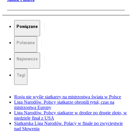
Powiązane
Polecane
Najnowsze
Tagi
Rosja nie wyśle siatkarzy na mistrzostwa świata w Polsce
Liga Narodów. Polscy siatkarze obronili tytuł, czas na
mistrzostwa Europy
Liga Narodów. Polscy siatkarze w drodze po drugie złoto, w
niedzielę finał z USA
Siatkarska Liga Narodów. Polacy w finale po zwycięstwie
nad Słowenią