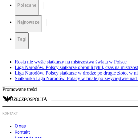
Polecane
Najnowsze
Tagi
Rosja nie wyśle siatkarzy na mistrzostwa świata w Polsce
Liga Narodów. Polscy siatkarze obronili tytuł, czas na mistrzo
Liga Narodów. Polscy siatkarze w drodze po drugie złoto, w ni
Siatkarska Liga Narodów. Polacy w finale po zwycięstwie nad
Promowane treści
KONTAKT
O nas
Kontakt