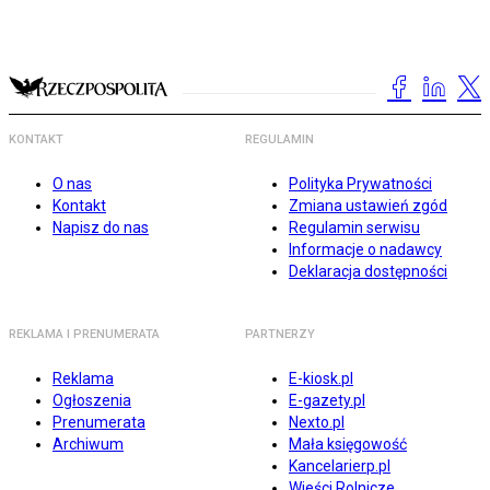
KONTAKT
REGULAMIN
O nas
Polityka Prywatności
Kontakt
Zmiana ustawień zgód
Napisz do nas
Regulamin serwisu
Informacje o nadawcy
Deklaracja dostępności
REKLAMA I PRENUMERATA
PARTNERZY
Reklama
E-kiosk.pl
Ogłoszenia
E-gazety.pl
Prenumerata
Nexto.pl
Archiwum
Mała księgowość
Kancelarierp.pl
Wieści Rolnicze