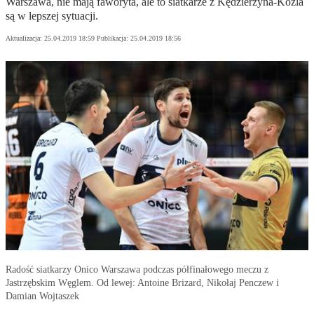
Warszawa, nie mają faworyta, ale to siatkarze z Kędzierzyna-Koźla
są w lepszej sytuacji.
Aktualizacja:
25.04.2019 18:59
Publikacja:
25.04.2019 18:56
Radość siatkarzy Onico Warszawa podczas półfinałowego meczu z
Jastrzębskim Węglem. Od lewej: Antoine Brizard, Nikołaj Penczew i
Damian Wojtaszek